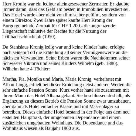
Herr Kronig war ein lediger alteingesessener Zermatter. Er glaubte
immer daran, dass das Geld am besten in Immobilien investiert sei.
Das Hotel wurde aber nicht von ihm selber geführt, sondern von
einem Direktor. Zwei Jahre später kaufte Herr Kronig der
Burgergemeinde Zermatt für CHF 1'200.- die angrenzende
Liegenschaft inklusive der Rechte für die Nutzung der
Triftbachschlucht ab (1950).
Da Stanislaus Kronig ledig war und keine Kinder hatte, erfolgte
nach seinem Tod die Erbteilung all seiner Vermögenswerte an die
nächsten Verwandten. Seine Erben waren die Nachkommen seiner
Schwester Viktoria und seines Bruders Wilhelm (geb. 1886).
Wilhelm hatte 4 Töchter:
Martha, Pia, Monika und Maria. Maria Kronig, verheiratet mit
Alban Lingg, erhielt bei dieser Erbteilung nebst anderen Werten die
sehr einfache Pension Sonne. Kurz vorher hatte sie zusammen mit
ihrem Mann das Hotel Albana gebaut. Sie beschlossen deshalb, als
Ergänzung zu diesem Betrieb die Pension Sonne zwar umzubauen,
aber dann als Hotel einfacher Klasse und mit Massenlager zu
betreiben. Dieses einfache Hotel bestand in der Folge aus dem neu
erstellten Haupttrakt, der umgebauten Dependance und einem
zusätzlichen umgebauten Wohnhaus. Die Dependance und das
Wohnhaus wiesen als Baujahr 1860 aus.