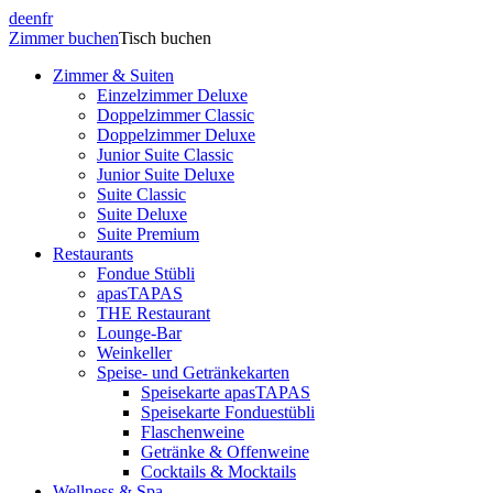
de
en
fr
Zimmer buchen
Tisch buchen
Zimmer & Suiten
Einzelzimmer Deluxe
Doppelzimmer Classic
Doppelzimmer Deluxe
Junior Suite Classic
Junior Suite Deluxe
Suite Classic
Suite Deluxe
Suite Premium
Restaurants
Fondue Stübli
apasTAPAS
THE Restaurant
Lounge-Bar
Weinkeller
Speise- und Getränkekarten
Speisekarte apasTAPAS
Speisekarte Fonduestübli
Flaschenweine
Getränke & Offenweine
Cocktails & Mocktails
Wellness & Spa