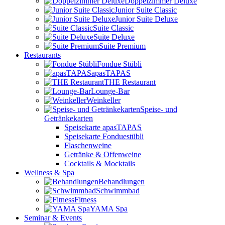
Doppelzimmer Deluxe
Junior Suite Classic
Junior Suite Deluxe
Suite Classic
Suite Deluxe
Suite Premium
Restaurants
Fondue Stübli
apasTAPAS
THE Restaurant
Lounge-Bar
Weinkeller
Speise- und
Getränkekarten
Speisekarte apasTAPAS
Speisekarte Fonduestübli
Flaschenweine
Getränke & Offenweine
Cocktails & Mocktails
Wellness & Spa
Behandlungen
Schwimmbad
Fitness
YAMA Spa
Seminar & Events