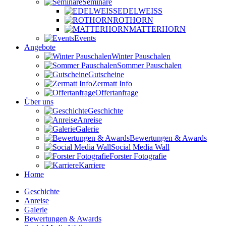
Seminare
EDELWEISS
ROTHORN
MATTERHORN
Events
Angebote
Winter Pauschalen
Sommer Pauschalen
Gutscheine
Zermatt Info
Offertanfrage
Über uns
Geschichte
Anreise
Galerie
Bewertungen & Awards
Social Media Wall
Forster Fotografie
Karriere
Home
Geschichte
Anreise
Galerie
Bewertungen & Awards