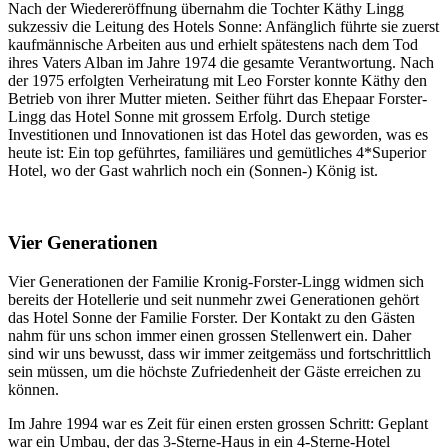
Nach der Wiedereröffnung übernahm die Tochter Käthy Lingg
sukzessiv die Leitung des Hotels Sonne: Anfänglich führte sie zuerst
kaufmännische Arbeiten aus und erhielt spätestens nach dem Tod
ihres Vaters Alban im Jahre 1974 die gesamte Verantwortung. Nach
der 1975 erfolgten Verheiratung mit Leo Forster konnte Käthy den
Betrieb von ihrer Mutter mieten. Seither führt das Ehepaar Forster-
Lingg das Hotel Sonne mit grossem Erfolg. Durch stetige
Investitionen und Innovationen ist das Hotel das geworden, was es
heute ist: Ein top geführtes, familiäres und gemütliches 4*Superior
Hotel, wo der Gast wahrlich noch ein (Sonnen-) König ist.
Vier Generationen
Vier Generationen der Familie Kronig-Forster-Lingg widmen sich
bereits der Hotellerie und seit nunmehr zwei Generationen gehört
das Hotel Sonne der Familie Forster. Der Kontakt zu den Gästen
nahm für uns schon immer einen grossen Stellenwert ein. Daher
sind wir uns bewusst, dass wir immer zeitgemäss und fortschrittlich
sein müssen, um die höchste Zufriedenheit der Gäste erreichen zu
können.
Im Jahre 1994 war es Zeit für einen ersten grossen Schritt: Geplant
war ein Umbau, der das 3-Sterne-Haus in ein 4-Sterne-Hotel