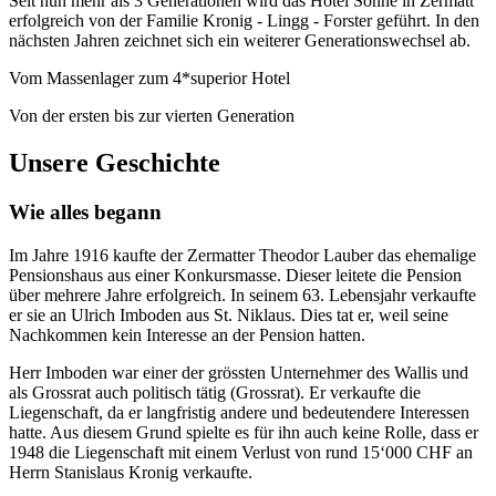
Seit nun mehr als 3 Generationen wird das Hotel Sonne in Zermatt
erfolgreich von der Familie Kronig - Lingg - Forster geführt. In den
nächsten Jahren zeichnet sich ein weiterer Generationswechsel ab.
Vom Massenlager zum 4*superior Hotel
Von der ersten bis zur vierten Generation
Unsere Geschichte
Wie alles begann
Im Jahre 1916 kaufte der Zermatter Theodor Lauber das ehemalige
Pensionshaus aus einer Konkursmasse. Dieser leitete die Pension
über mehrere Jahre erfolgreich. In seinem 63. Lebensjahr verkaufte
er sie an Ulrich Imboden aus St. Niklaus. Dies tat er, weil seine
Nachkommen kein Interesse an der Pension hatten.
Herr Imboden war einer der grössten Unternehmer des Wallis und
als Grossrat auch politisch tätig (Grossrat). Er verkaufte die
Liegenschaft, da er langfristig andere und bedeutendere Interessen
hatte. Aus diesem Grund spielte es für ihn auch keine Rolle, dass er
1948 die Liegenschaft mit einem Verlust von rund 15‘000 CHF an
Herrn Stanislaus Kronig verkaufte.