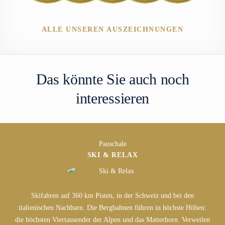
ALLE UNSEREN AUSZEICHNUNGEN
Das könnte Sie auch noch
interessieren
Pauschale
SKI & RELAX
Skifahren auf 360 km Pisten, in der Schweiz und bei den
Geniessen
italienischen Nachbarn. Die Bergbahnen führen in höchste Höhen:
Sie
die höchsten Viertausender der Alpen und das Matterhorn. Verweilen
einen