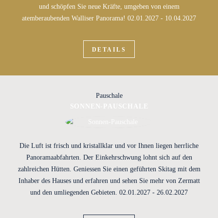
und schöpfen Sie neue Kräfte, umgeben von einem
unvergesslichen
atemberaubenden Walliser Panorama! 02.01.2027 - 10.04.2027
Skitag
auf
unseren
DETAILS
Pisten
in
Zermatt.
Pauschale
SONNEN-PAUSCHALE
Die Luft ist frisch und kristallklar und vor Ihnen liegen herrliche
Geniessen
Panoramaabfahrten. Der Einkehrschwung lohnt sich auf den
Sie
zahlreichen Hütten. Geniessen Sie einen geführten Skitag mit dem
einen
Inhaber des Hauses und erfahren und sehen Sie mehr von Zermatt
geführten
und den umliegenden Gebieten. 02.01.2027 - 26.02.2027
Skitag
mit