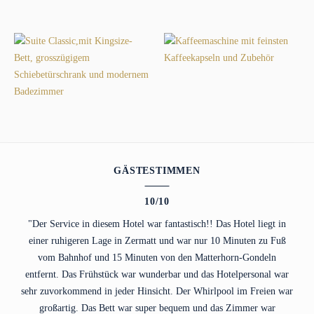
Kaffeemaschine
Nespresso
Modernes
ausgestattet
King-
mit
Size
feinsten
GÄSTESTIMMEN
Bett
Kaffeekapseln
mit
10/10
integrierter
"Der Service in diesem Hotel war fantastisch!! Das Hotel liegt in
Sonne
einer ruhigeren Lage in Zermatt und war nur 10 Minuten zu Fuß
umhüllt
vom Bahnhof und 15 Minuten von den Matterhorn-Gondeln
von
entfernt. Das Frühstück war wunderbar und das Hotelpersonal war
einem
sehr zuvorkommend in jeder Hinsicht. Der Whirlpool im Freien war
warmen
großartig. Das Bett war super bequem und das Zimmer war