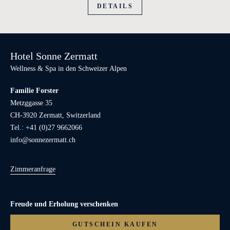
dem
DETAILS
Inhaber
des
Hauses
und
Hotel Sonne Zermatt
erfahren
Wellness & Spa in den Schweizer Alpen
und
sehen
Familie Forster
Sie
Metzggasse 35
mehr
CH-3920 Zermatt, Switzerland
von
Tel.: +41 (0)27 9662066
Zermatt
info@sonnezermatt.ch
und
den
Zimmeranfrage
umliegenden
Gebieten.
Freude und Erholung verschenken
GUTSCHEIN KAUFEN