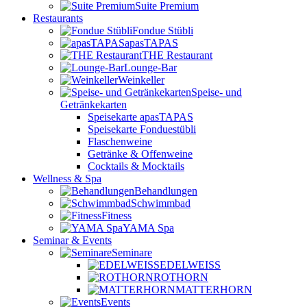
Suite Premium
Restaurants
Fondue Stübli
apasTAPAS
THE Restaurant
Lounge-Bar
Weinkeller
Speise- und
Getränkekarten
Speisekarte apasTAPAS
Speisekarte Fonduestübli
Flaschenweine
Getränke & Offenweine
Cocktails & Mocktails
Wellness & Spa
Behandlungen
Schwimmbad
Fitness
YAMA Spa
Seminar & Events
Seminare
EDELWEISS
ROTHORN
MATTERHORN
Events