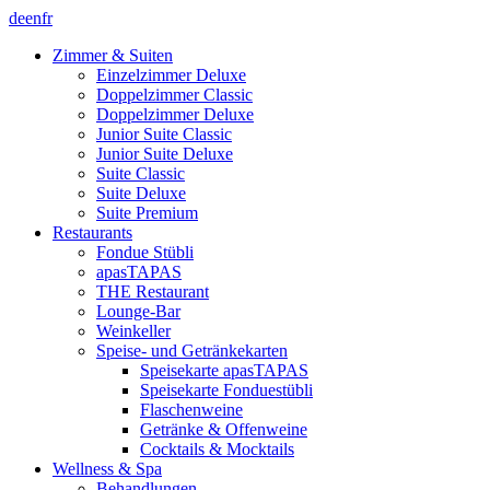
de
en
fr
Zimmer & Suiten
Einzelzimmer Deluxe
Doppelzimmer Classic
Doppelzimmer Deluxe
Junior Suite Classic
Junior Suite Deluxe
Suite Classic
Suite Deluxe
Suite Premium
Restaurants
Fondue Stübli
apasTAPAS
THE Restaurant
Lounge-Bar
Weinkeller
Speise- und Getränkekarten
Speisekarte apasTAPAS
Speisekarte Fonduestübli
Flaschenweine
Getränke & Offenweine
Cocktails & Mocktails
Wellness & Spa
Behandlungen