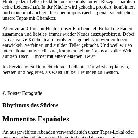
Hinter jedem Teller steckt bei uns mehr als nur ein Rezept – nämlich
echte Leidenschaft. In der Küche wird gekocht, probiert, kombiniert
und manchmal auch ein bisschen improvisiert… genau so entstehen
unsere Tapas mit Charakter.
Allen voran Christian Heidel, unser Küchenchef: Er hält die Fäden
zusammen und liebt es, immer wieder Neues auszuprobieren. Dabei
ist das ganze Küchenteam involviert – gemeinsam werden Ideen
entwickelt, verfeinert und auf den Teller gebracht. Und weil wir so
international aufgestellt sind, kommen bei uns Tapas aus aller Welt
auf den Tisch – immer mit einem eigenen Twist.
Im Service wirst Du nicht einfach bedient – Du wirst empfangen,
beraten und begleitet, als wärst Du bei Freunden zu Besuch.
© Forster Fotografie
Rhythmus des Südens
Momentos Españoles
An ausgewählten Abenden verwandelt sich unser Tapas-Lokal oder
unsere Gartenanlage in eine kleine Ecke Andalusiens – mit