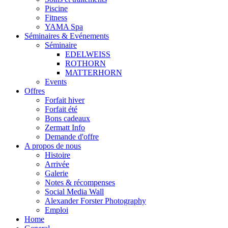
Piscine
Fitness
YAMA Spa
Séminaires & Evénements
Séminaire
EDELWEISS
ROTHORN
MATTERHORN
Events
Offres
Forfait hiver
Forfait été
Bons cadeaux
Zermatt Info
Demande d'offre
A propos de nous
Histoire
Arrivée
Galerie
Notes & récompenses
Social Media Wall
Alexander Forster Photography
Emploi
Home