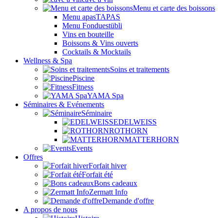
Menu et carte des boissons
Menu apasTAPAS
Menu Fonduestübli
Vins en bouteille
Boissons & Vins ouverts
Cocktails & Mocktails
Wellness & Spa
Soins et traitements
Piscine
Fitness
YAMA Spa
Séminaires & Evénements
Séminaire
EDELWEISS
ROTHORN
MATTERHORN
Events
Offres
Forfait hiver
Forfait été
Bons cadeaux
Zermatt Info
Demande d'offre
A propos de nous