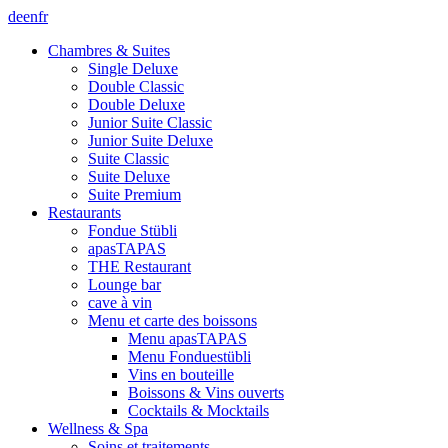
de
en
fr
Chambres & Suites
Single Deluxe
Double Classic
Double Deluxe
Junior Suite Classic
Junior Suite Deluxe
Suite Classic
Suite Deluxe
Suite Premium
Restaurants
Fondue Stübli
apasTAPAS
THE Restaurant
Lounge bar
cave à vin
Menu et carte des boissons
Menu apasTAPAS
Menu Fonduestübli
Vins en bouteille
Boissons & Vins ouverts
Cocktails & Mocktails
Wellness & Spa
Soins et traitements