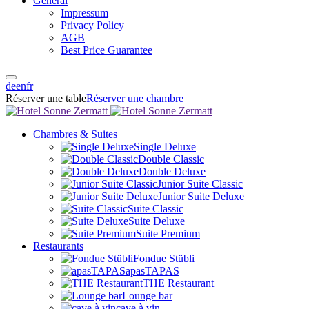
General
Impressum
Privacy Policy
AGB
Best Price Guarantee
de
en
fr
Réserver une table
Réserver une chambre
Chambres & Suites
Single Deluxe
Double Classic
Double Deluxe
Junior Suite Classic
Junior Suite Deluxe
Suite Classic
Suite Deluxe
Suite Premium
Restaurants
Fondue Stübli
apasTAPAS
THE Restaurant
Lounge bar
cave à vin