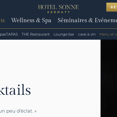
RÉ
ts
Wellness & Spa
Séminaires & Evénem
pasTAPAS
THE Restaurant
Lounge bar
cave à vin
Menu et c
tails
un peu d’éclat. »