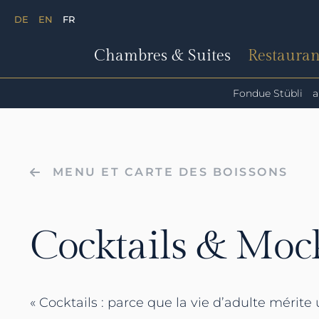
DE
EN
FR
Chambres & Suites
Restauran
Fondue Stübli
a
MENU ET CARTE DES BOISSONS
Cocktails & Mock
« Cocktails : parce que la vie d’adulte mérite 