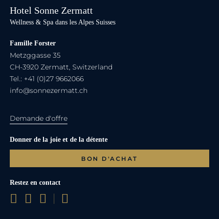
journée
Hotel Sonne Zermatt
de
Wellness & Spa dans les Alpes Suisses
ski
inoubliable
Famille Forster
sur
Metzggasse 35
nos
CH-3920 Zermatt, Switzerland
pistes
Tel.: +41 (0)27 9662066
à
info@sonnezermatt.ch
Zermatt.
Demande d'offre
Donner de la joie et de la détente
BON D'ACHAT
Restez en contact