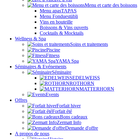
Menu et carte des boissons
Menu apasTAPAS
Menu Fonduestübli
Vins en bouteille
Boissons & Vins ouverts
Cocktails & Mocktails
Wellness & Spa
Soins et traitements
Piscine
Fitness
YAMA Spa
Séminaires & Evénements
Séminaire
EDELWEISS
ROTHORN
MATTERHORN
Events
Offres
Forfait hiver
Forfait été
Bons cadeaux
Zermatt Info
Demande d'offre
A propos de nous