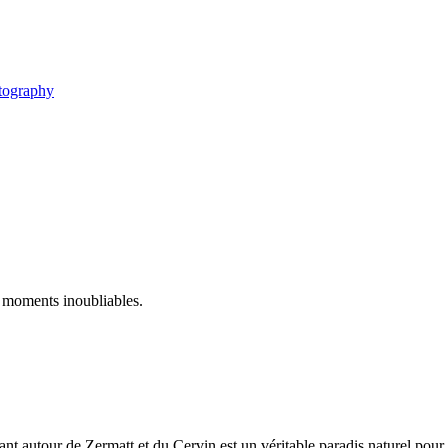
tography
s moments inoubliables.
nt autour de Zermatt et du Cervin est un véritable paradis naturel pour