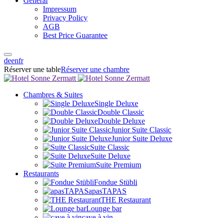
General
Impressum
Privacy Policy
AGB
Best Price Guarantee
de
en
fr
Réserver une table
Réserver une chambre
Chambres & Suites
Single Deluxe
Double Classic
Double Deluxe
Junior Suite Classic
Junior Suite Deluxe
Suite Classic
Suite Deluxe
Suite Premium
Restaurants
Fondue Stübli
apasTAPAS
THE Restaurant
Lounge bar
cave à vin