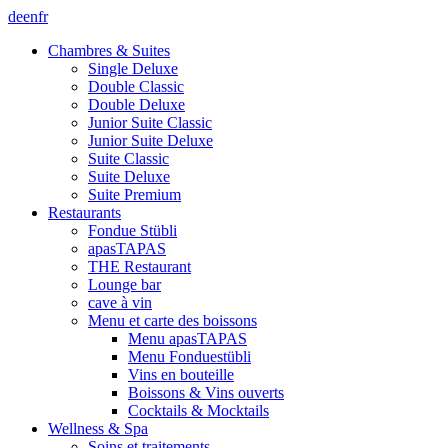
de
en
fr
Chambres & Suites
Single Deluxe
Double Classic
Double Deluxe
Junior Suite Classic
Junior Suite Deluxe
Suite Classic
Suite Deluxe
Suite Premium
Restaurants
Fondue Stübli
apasTAPAS
THE Restaurant
Lounge bar
cave à vin
Menu et carte des boissons
Menu apasTAPAS
Menu Fonduestübli
Vins en bouteille
Boissons & Vins ouverts
Cocktails & Mocktails
Wellness & Spa
Soins et traitements