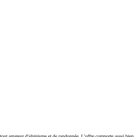
 tout amateur d'alpinisme et de randonnée. L'offre comporte aussi bien