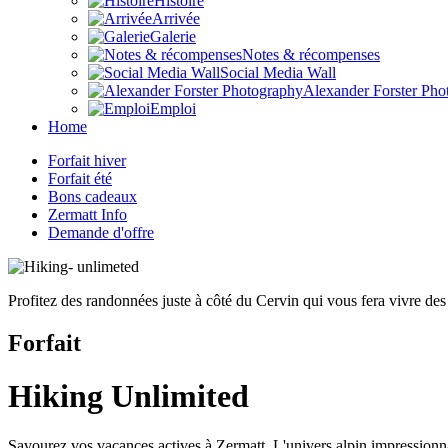
Histoire
Arrivée
Galerie
Notes & récompenses
Social Media Wall
Alexander Forster Pho
Emploi
Home
Forfait hiver
Forfait été
Bons cadeaux
Zermatt Info
Demande d'offre
Profitez des randonnées juste à côté du Cervin qui vous fera vivre de
Forfait
Hiking Unlimited
Savourez vos vacances actives à Zermatt. L'univers alpin impressionna