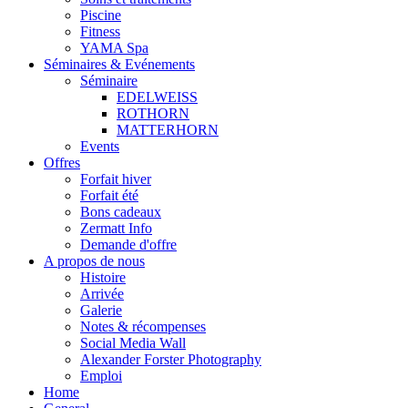
Piscine
Fitness
YAMA Spa
Séminaires & Evénements
Séminaire
EDELWEISS
ROTHORN
MATTERHORN
Events
Offres
Forfait hiver
Forfait été
Bons cadeaux
Zermatt Info
Demande d'offre
A propos de nous
Histoire
Arrivée
Galerie
Notes & récompenses
Social Media Wall
Alexander Forster Photography
Emploi
Home