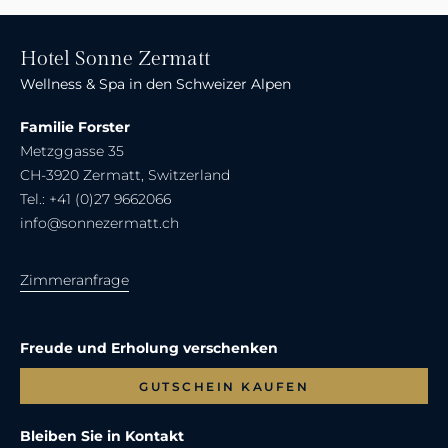
fallen
lassen,
Hotel Sonne Zermatt
Liebe
Wellness & Spa in den Schweizer Alpen
spüren,
gemeinsam
Familie Forster
geniessen
Metzggasse 35
und
CH-3920 Zermatt, Switzerland
glücklich
Tel.: +41 (0)27 9662066
sein
info@sonnezermatt.ch
–
erleben
Zimmeranfrage
Sie
eine
unvergessliche
Freude und Erholung verschenken
Romantik-
Zeit
GUTSCHEIN KAUFEN
Bleiben Sie in Kontakt